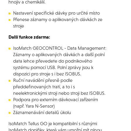
hnojiv a chemikálií.
Nastavení specifické dávky pro určité místo
Přenese záznamy o aplikovaných dávkách ze
stroje
Další funkce zdarma:
IsoMatch GEOCONTROL - Data Management:
Záznamy o aplikovaných dávkách a další polní
data lehce převedete do podnikového
systému pomocí USB. Polní zprávy jsou k
dispozici pro stroje s i bez ISOBUS.
Ruční navádění přesně podle
předdefinovaných tratí, a to i s
neelektronickými stroji nebo stroji bez ISOBUS.
Podpora pro externím dávkovací zařízením
(např. Yara N-Sensor)
Záznamenávání detailů úkolu
IsoMatch Tellus GO je kompatibilní s různými
IsoMatch doplňky, které vám umožní mít plnou