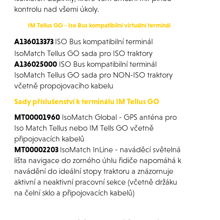
kontrolu nad všemi úkoly.
IM Tellus GO - Iso Bus kompatibilní virtuální terminál
A136013373
ISO Bus kompatibilní terminál
IsoMatch Tellus GO sada pro ISO traktory
A136025000
ISO Bus kompatibilní terminál
IsoMatch Tellus GO sada pro NON-ISO traktory
včetně propojovacího kabelu
Sady příslušenství k terminálu IM Tellus GO
MT00001960
IsoMatch Global - GPS anténa pro
Iso Match Tellus nebo IM Tells GO včetně
připojovacích kabelů
MT00002203
IsoMatch InLine - naváděcí světelná
lišta navigace do zorného úhlu řidiče napomáhá k
navádění do ideální stopy traktoru a znázornuje
aktivní a neaktivní pracovní sekce (včetně držáku
na čelní sklo a připojovacích kabelů)