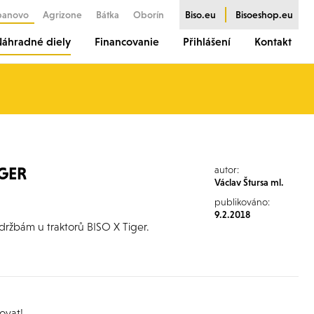
banovo
Agrizone
Bátka
Oborín
Biso.eu
Bisoeshop.eu
áhradné diely
Financovanie
Přihlášení
Kontakt
IGER
autor:
Václav Štursa ml.
publikováno:
9.2.2018
údržbám u traktorů BISO X Tiger.
ovat!