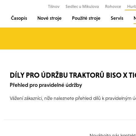
Tišnov
Sedlec u Mikulova
Rohovce
Hur
Časopis
Nové stroje
Použité stroje
Servis
N
DÍLY PRO ÚDRŽBU TRAKTORŮ BISO X T
Přehled pro pravidelné údržby
Vážení zákazníci, níže naleznete přehled dílů k pravidelným 
Neváhejte nás kontakt