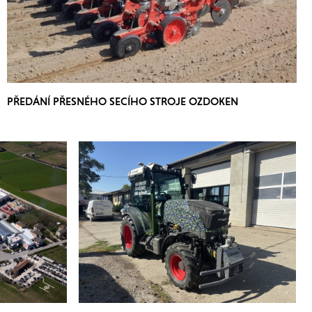
PŘEDÁNÍ PŘESNÉHO SECÍHO STROJE OZDOKEN