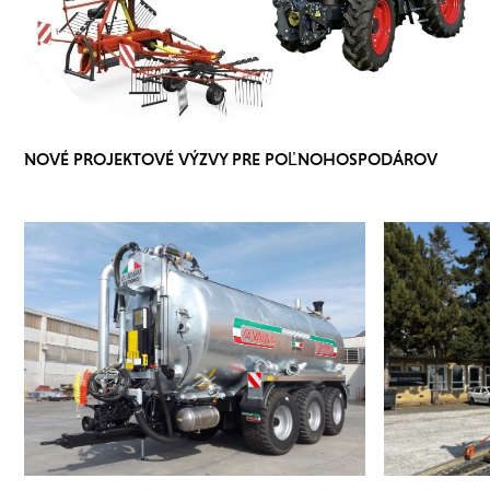
NOVÉ PROJEKTOVÉ VÝZVY PRE POĽNOHOSPODÁROV