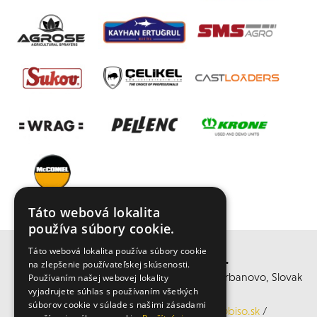
Táto webová lokalita
používa súbory cookie.
Táto webová lokalita používa súbory cookie
BISO SCHRATTENECKER s.r.o.
na zlepšenie používateľskej skúsenosti.
středisko Hurbanovo, Ul. 1. Mája, 947 01 Hurbanovo, Slovak
Používaním našej webovej lokality
vyjadrujete súhlas s používaním všetkých
republic
súborov cookie v súlade s našimi zásadami
Mobil: +421 902 944 273, Email:
laca@biso.sk
/