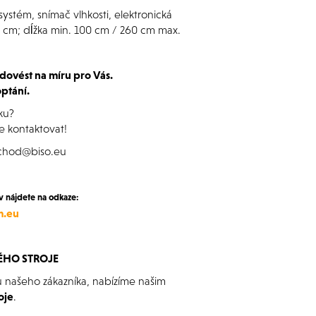
stém, snímač vlhkosti, elektronická
90 cm; dĺžka min. 100 cm / 260 cm max.
dovést na míru pro Vás.
ptání.
ku?
e kontaktovat!
bchod@biso.eu
nájdete na odkaze:
m.eu
ÉHO STROJE
u našeho zákazníka, nabízíme našim
oje
.