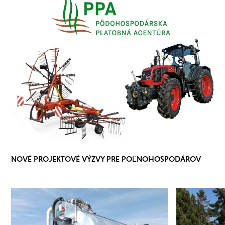
NOVÉ PROJEKTOVÉ VÝZVY PRE POĽNOHOSPODÁROV