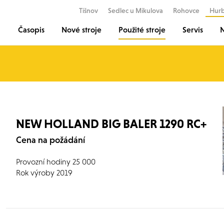
Tišnov
Sedlec u Mikulova
Rohovce
Hur
Časopis
Nové stroje
Použité stroje
Servis
N
NEW HOLLAND BIG BALER 1290 RC+
Cena na požádání
Provozní hodiny 25 000
Rok výroby 2019