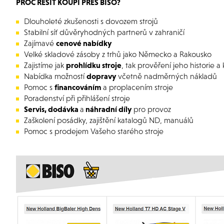
PROČ ŘEŠIT KOUPI PŘES BISO?
Dlouholeté zkušenosti s dovozem strojů
Stabilní síť důvěryhodných partnerů v zahraničí
Zajímavé
cenové nabídky
Velké skladové zásoby z trhů jako Německo a Rakousko
Zajistíme jak
prohlídku stroje
, tak prověření jeho historie 
Nabídka možností
dopravy
včetně nadměrných nákladů
Pomoc s
financováním
a proplacením stroje
Poradenství při přihlášení stroje
Servis, dodávka
a
náhradní díly
pro provoz
Zaškolení posádky, zajištění katalogů ND, manuálů
Pomoc s prodejem Vašeho starého stroje