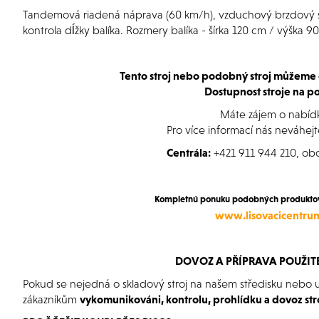
Tandemová riadená náprava (60 km/h), vzduchový brzdový sy
kontrola dĺžky balíka. Rozmery balíka - šírka 120 cm / výška 
Tento stroj nebo podobný stroj můžeme 
Dostupnost stroje na po
Máte zájem o nabíd
Pro více informací nás neváhejt
Centrála:
+421 911 944 210, o
Kompletnú ponuku podobných produktov 
www.lisovacicentru
DOVOZ A PŘÍPRAVA POUŽIT
Pokud se nejedná o skladový stroj na našem středisku nebo 
zákazníkům
vykomunikováni, kontrolu, prohlídku a dovoz str