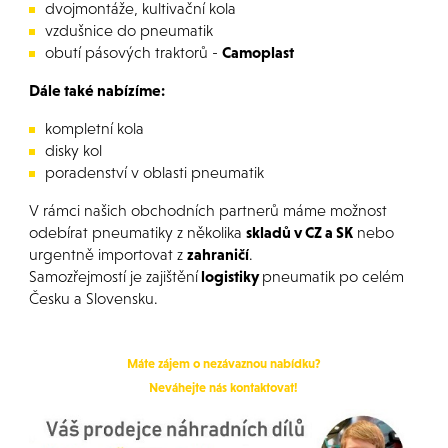
dvojmontáže, kultivační kola
vzdušnice do pneumatik
obutí pásových traktorů -
Camoplast
Dále také nabízíme:
kompletní kola
disky kol
poradenství v oblasti pneumatik
V rámci našich obchodních partnerů máme možnost
odebírat pneumatiky z několika
skladů v CZ a SK
nebo
urgentně importovat z
zahraničí
.
Samozřejmostí je zajištění
logistiky
pneumatik po celém
Česku a Slovensku.
Máte zájem o nezávaznou nabídku?
Neváhejte nás kontaktovat!