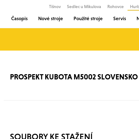
Tišnov
Sedlec u Mikulova
Rohovce
Hur
Časopis
Nové stroje
Použité stroje
Servis
N
PROSPEKT KUBOTA M5002 SLOVENSKO 
SOUBORY KE STAŽENÍ