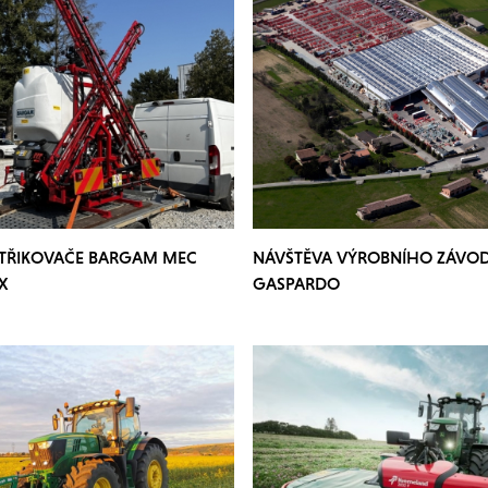
STŘIKOVAČE BARGAM MEC
NÁVŠTĚVA VÝROBNÍHO ZÁVO
X
GASPARDO