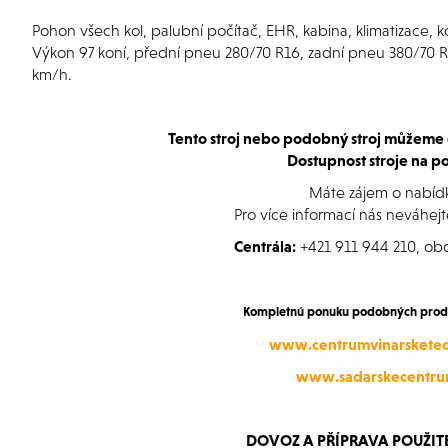
Pohon všech kol, palubní počítač, EHR, kabina, klimatizace
Výkon 97 koní, přední pneu 280/70 R16, zadní pneu 380/70 R
km/h.
Tento stroj nebo podobný stroj můžeme 
Dostupnost stroje na po
Máte zájem o nabíd
Pro více informací nás neváhejt
Centrála:
+421 911 944 210, o
Kompletnú ponuku podobných produk
www.centrumvinarsketec
www.sadarskecentru
DOVOZ A PŘÍPRAVA POUŽIT