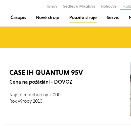
Tišnov
Sedlec u Mikulova
Rohovce
Hur
Časopis
Nové stroje
Použité stroje
Servis
N
CASE IH QUANTUM 95V
Cena na požádání - DOVOZ
Najeté motohodiny 2 000
Rok výroby 2010