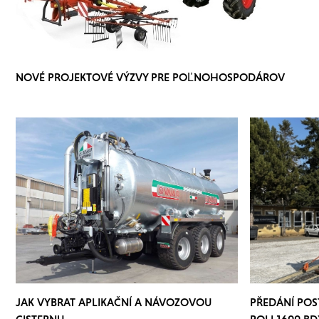
NOVÉ PROJEKTOVÉ VÝZVY PRE POĽNOHOSPODÁROV
JAK VYBRAT APLIKAČNÍ A NÁVOZOVOU
PŘEDÁNÍ PO
CISTERNU
POLI 1600 BD