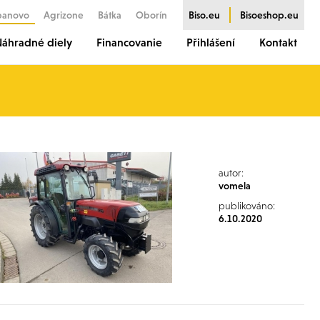
banovo
Agrizone
Bátka
Oborín
Biso.eu
Bisoeshop.eu
áhradné diely
Financovanie
Přihlášení
Kontakt
autor:
vomela
publikováno:
6.10.2020