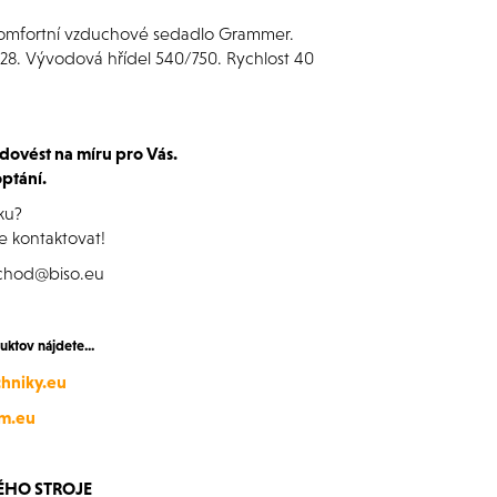
, komfortní vzduchové sedadlo Grammer.
28. Vývodová hřídel 540/750. Rychlost 40
dovést na míru pro Vás.
ptání.
ku?
e kontaktovat!
bchod@biso.eu
tov nájdete...
hniky.eu
m.eu
ÉHO STROJE