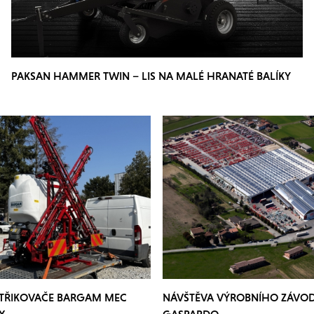
PAKSAN HAMMER TWIN – LIS NA MALÉ HRANATÉ BALÍKY
STŘIKOVAČE BARGAM MEC
NÁVŠTĚVA VÝROBNÍHO ZÁVO
X
GASPARDO