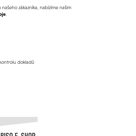
u našeho zákazníka, nabízíme našim
oje
.
a kontrolu dokladů