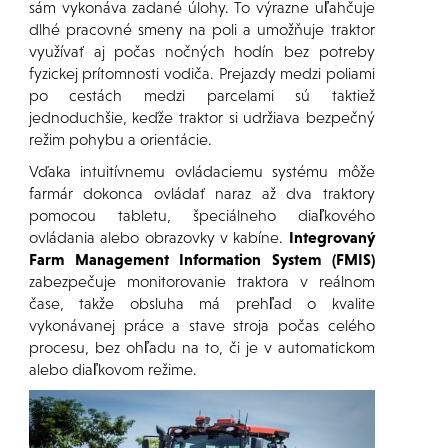
sám vykonáva zadané úlohy. To výrazne uľahčuje
dlhé pracovné smeny na poli a umožňuje traktor
využívať aj počas nočných hodín bez potreby
fyzickej prítomnosti vodiča. Prejazdy medzi poliami
po cestách medzi parcelami sú taktiež
jednoduchšie, keďže traktor si udržiava bezpečný
režim pohybu a orientácie.
Vďaka intuitívnemu ovládaciemu systému môže
farmár dokonca ovládať naraz až dva traktory
pomocou tabletu, špeciálneho diaľkového
ovládania alebo obrazovky v kabíne.
Integrovaný
Farm Management Information System (FMIS)
zabezpečuje monitorovanie traktora v reálnom
čase, takže obsluha má prehľad o kvalite
vykonávanej práce a stave stroja počas celého
procesu, bez ohľadu na to, či je v automatickom
alebo diaľkovom režime.