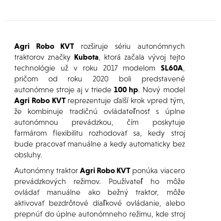
Agri Robo KVT
rozširuje sériu autonómnych
traktorov značky
Kubota
, ktorá začala vývoj tejto
technológie už v roku 2017 modelom
SL60A
,
pričom od roku 2020 boli predstavené
autonómne stroje aj v triede
100 hp
. Nový model
Agri Robo KVT
reprezentuje ďalší krok vpred tým,
že kombinuje tradičnú ovládateľnosť s úplne
autonómnou prevádzkou, čím poskytuje
farmárom flexibilitu rozhodovať sa, kedy stroj
bude pracovať manuálne a kedy automaticky bez
obsluhy.
Autonómny traktor
Agri Robo KVT
ponúka viacero
prevádzkových režimov. Používateľ ho môže
ovládať manuálne ako bežný traktor, môže
aktivovať bezdrôtové diaľkové ovládanie, alebo
prepnúť do úplne autonómneho režimu, kde stroj