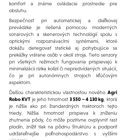
komfort a známe ovládacie prostredie pre
obsluhu.
Bezpečnosť pri automatickej a diaľkovej
prevádzke je riešená pomocou moderných
sonarových a skenerových technológií spolu s
optickými rozpoznávacími systémami, ktoré
dokážu detegovať statické aj pohybujúce sa
prekážky vrátane osôb v okolí stroja. Tieto senzory
pri všetkých režimoch fungovania prispievajú k
minimalizácii rizika kolízií či nepredvídaných situácií,
čo je pri autonómnych strojoch kľúčovým
aspektom.
Ďalšou charakteristickou vlastnosťou nového
Agri
Robo KVT
je jeho hmotnosť
3 550 – 4 130 kg
, ktorá
je nižšia ako pri štandardných traktoroch tejto
triedy. Nižšia hmotnosť prispieva k zníženiu
zhutnenia pôdy, čo môže pozitívne ovplyvniť rast
plodín, znížiť tlak na pôdnu štruktúru a podporiť
udržateľnejšie poľnohospodárstvo s vyššími