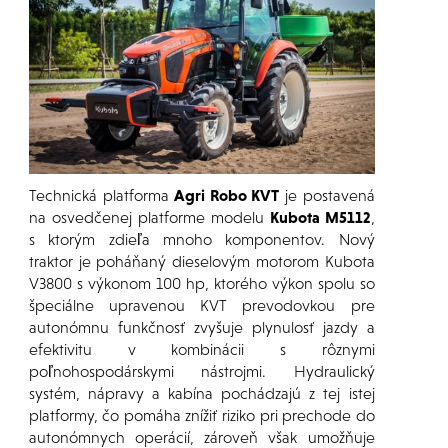
Technická platforma
Agri Robo KVT
je postavená
na osvedčenej platforme modelu
Kubota M5112
,
s ktorým zdieľa mnoho komponentov. Nový
traktor je poháňaný dieselovým motorom Kubota
V3800 s výkonom 100 hp, ktorého výkon spolu so
špeciálne upravenou KVT prevodovkou pre
autonómnu funkčnosť zvyšuje plynulosť jazdy a
efektivitu v kombinácii s rôznymi
poľnohospodárskymi nástrojmi. Hydraulický
systém, nápravy a kabína pochádzajú z tej istej
platformy, čo pomáha znížiť riziko pri prechode do
autonómnych operácií, zároveň však umožňuje