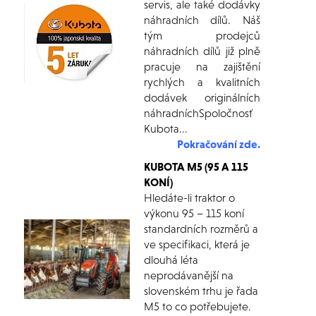
servis, ale také dodávky
náhradních dílů. Náš
tým prodejců
náhradních dílů již plně
pracuje na zajištění
rychlých a kvalitních
dodávek originálních
náhradníchSpoločnosť
Kubota...
Pokračování zde.
KUBOTA M5 (95 A 115
KONÍ)
Hledáte-li traktor o
výkonu 95 – 115 koní
standardních rozměrů a
ve specifikaci, která je
dlouhá léta
neprodávanější na
slovenském trhu je řada
M5 to co potřebujete.