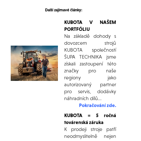
Další zajímavé články:
KUBOTA V NAŠEM
PORTFÓLIU
Na základě dohody s
dovozcem strojů
KUBOTA společností
ŠUPA TECHNIKA jsme
získali zastoupení této
značky pro naše
regiony jako
autorizovaný partner
pro servis, dodávky
náhradních dílů...
Pokračování zde.
KUBOTA = 5 ročná
továrenská záruka
K prodeji stroje patří
neodmyslitelně nejen