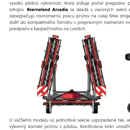
vysokú plošnú výkonnosť, ktorá znižuje počet prejazdov 
zdrojov.
Kverneland
Arcadia
sa skladá z viacerých sekcií 
zabezpečujú rovnomernú prácu prútov na celej šírke stroj
zložiť do kompaktného formátu s prepravným rozmerom 
predpismi a bezpečnosťou na cestách.
U väčšieho modelu sú jednotlivé sekcie usporiadané tak,
výkonný kontakt prútov s pôdou. Konštrukcia brán umožňu