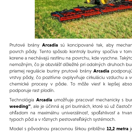
Prutové brány
Arcadia
sú koncipované tak, aby mechani
povrch pôdy. Tento spôsob kontroly buriny spočíva v tom,
korene a nechávajú rastlinu na povrchu, kde vyschne. Takýto 
nemožným, čo je obzvlášť dôležité pri odolných druhoch bu
priamej regulácie buriny prutové brány
Arcadia
podporujú
vrstvy pôdy, čo pozitívne ovplyvňuje cirkuláciu vzduchu a v
chemické procesy v pôde. To môže viesť k lepšej absorpc
podporuje rast plodín.
Technológia
Arcadia
umožňuje pracovať mechanicky s buri
weeding“
, ale je účinná aj pri burinách, ktoré sú už čias
ohľadom na maximálnu univerzálnosť, spoľahlivosť a trvan
typoch pôd a v rôznych pestovateľských systémoch.
Model s pôvodnou pracovnou šírkou približne
12,2 metra
j