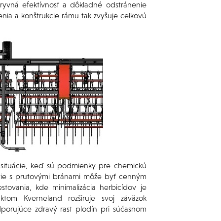
yvná efektívnosť a dôkladné odstránenie
ia a konštrukcie rámu tak zvyšuje celkovú
 situácie, keď sú podmienky pre chemickú
tie s prutovými bránami môže byť cenným
tovania, kde minimalizácia herbicídov je
tom Kverneland rozširuje svoj záväzok
porujúce zdravý rast plodín pri súčasnom