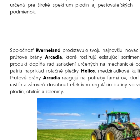
určená pre široké spektrum plodín aj pestovateľských
podmienok.
Spoločnosť
Kverneland
predstavuje svoju najnovšiu inováci
prútové brány
Arcadia
, ktoré rozširujú existujúci sortim
produkt dopĺňa rad zariadení určených na mechanické odst
patria napríklad rotačné plečky
Helios
, medziriadkové kult
Prutové brány
Arcadia
reagujú na potreby farmárov, ktorí 
rastlín a zároveň dosiahnuť efektívnu reguláciu buriny vo 
plodín, obilnín a zeleniny.