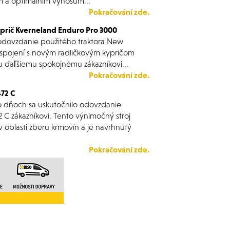
m a optimálním výnosům...
Pokračování zde.
yprič Kverneland Enduro Pro 3000
odovzdanie použitého traktora New
pojení s novým radličkovým kypričom
 ďaľšiemu spokojnému zákazníkovi...
Pokračování zde.
72 C
o dňoch sa uskutočnilo odovzdanie
C zákazníkovi. Tento výnimočný stroj
 oblasti zberu krmovín a je navrhnutý
Pokračování zde.