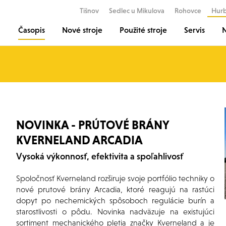
Tišnov
Sedlec u Mikulova
Rohovce
Hur
Časopis
Nové stroje
Použité stroje
Servis
N
NOVINKA - PRÚTOVÉ BRÁNY
KVERNELAND ARCADIA
Vysoká výkonnosť, efektivita a spoľahlivosť
Spoločnosť Kverneland rozširuje svoje portfólio techniky o
nové prutové brány Arcadia, ktoré reagujú na rastúci
dopyt po nechemických spôsoboch regulácie burín a
starostlivosti o pôdu. Novinka nadväzuje na existujúci
sortiment mechanického pletia značky Kverneland a je