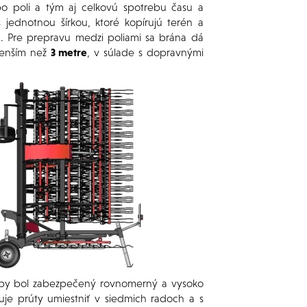
po poli a tým aj celkovú spotrebu času a
s jednotnou šírkou, ktoré kopírujú terén a
a. Pre prepravu medzi poliami sa brána dá
menším než
3 metre
, v súlade s dopravnými
 aby bol zabezpečený rovnomerný a vysoko
je prúty umiestniť v siedmich radoch a s