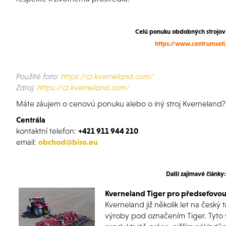
Celú ponuku obdobných strojov 
https://www.centrumseti
Použité foto:
https://cz.kverneland.com/
Zdroj:
https://cz.kverneland.com/
Máte záujem o cenovú ponuku alebo o iný stroj Kverneland
?
Centrála
kontaktní telefon:
+421 911 944 210
email:
obchod@biso.eu
Další zajímavé články:
Kverneland Tiger pro předseťovou
Kverneland již několik let na český
výroby pod označením Tiger. Tyto st