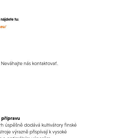
nájdete tu:
.eu/
 Neváhajte nás kontaktovať.
 přípravu
 trh úspěšně dodává kultivátory finské
roje výrazně přispívají k vysoké