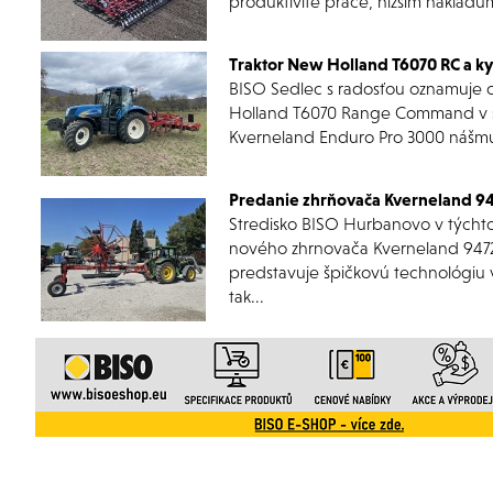
produktivitě práce, nižším nákladů
Traktor New Holland T6070 RC a k
BISO Sedlec s radosťou oznamuje 
Holland T6070 Range Command v s
Kverneland Enduro Pro 3000 nášmu
Predanie zhrňovača Kverneland 94
Stredisko BISO Hurbanovo v týcht
nového zhrnovača Kverneland 9472 
predstavuje špičkovú technológiu v
tak...