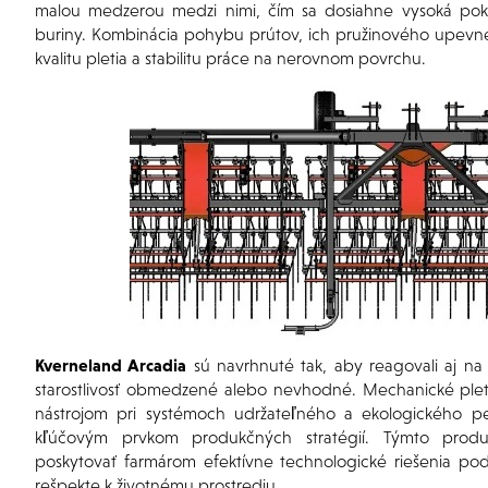
malou medzerou medzi nimi, čím sa dosiahne vysoká pokr
buriny. Kombinácia pohybu prútov, ich pružinového upevnen
kvalitu pletia a stabilitu práce na nerovnom povrchu.
Kverneland Arcadia
sú navrhnuté tak, aby reagovali aj na
starostlivosť obmedzené alebo nevhodné. Mechanické ple
nástrojom pri systémoch udržateľného a ekologického pes
kľúčovým prvkom produkčných stratégií. Týmto produk
poskytovať farmárom efektívne technologické riešenia pod
rešpekte k životnému prostrediu.