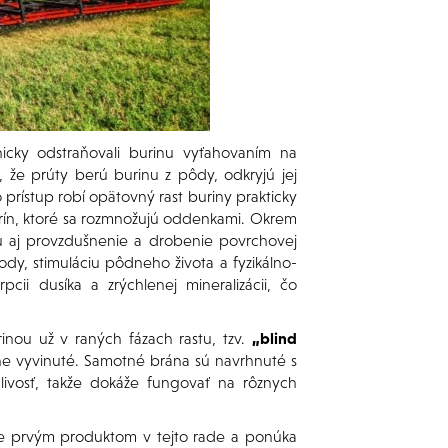
cky odstraňovali burinu vyťahovaním na
 že prúty berú burinu z pôdy, odkryjú jej
prístup robí opätovný rast buriny prakticky
rín, ktoré sa rozmnožujú oddenkami. Okrem
 aj provzdušnenie a drobenie povrchovej
ody, stimuláciu pôdneho života a fyzikálno-
ii dusíka a zrýchlenej mineralizácii, čo
nou už v raných fázach rastu, tzv.
„blind
točne vyvinuté. Samotné brána sú navrhnuté s
livosť, takže dokáže fungovať na rôznych
e prvým produktom v tejto rade a ponúka