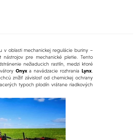
u v oblasti mechanickej regulácie buriny –
ent nástrojov pre mechanické pletie. Tento
ránenie nežiaducich rastlín, medzi ktoré
ivátory
Onyx
a navádzacie rozhrania
Lynx
.
chcú znížiť závislosť od chemickej ochrany
viacerých typoch plodín vrátane riadkových