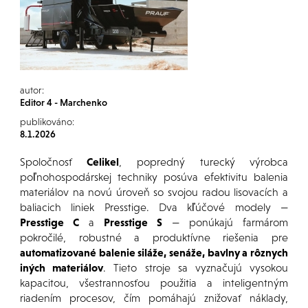
autor:
Editor 4 - Marchenko
publikováno:
8.1.2026
Spoločnosť
Celikel
, popredný turecký výrobca
poľnohospodárskej techniky posúva efektivitu balenia
materiálov na novú úroveň so svojou radou lisovacích a
baliacich liniek Presstige. Dva kľúčové modely —
Presstige C
a
Presstige S
— ponúkajú farmárom
pokročilé, robustné a produktívne riešenia pre
automatizované balenie siláže, senáže, bavlny a rôznych
iných materiálov
. Tieto stroje sa vyznačujú vysokou
kapacitou, všestrannosťou použitia a inteligentným
riadením procesov, čím pomáhajú znižovať náklady,