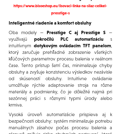
https://www.bisoeshop.eu/lisovaci-linka-na-silaz-celikel-
presstige-s
Inteligentné riadenie a komfort obsluhy
Oba modely —
Presstige C aj Presstige S
—
využívajú
pokročilú PLC automatizáciu
s
intuitívnym
dotykovým ovládacím TFT panelom
,
ktorý zaručuje prehľadné zobrazenie všetkých
kľúčových parametrov procesu balenia v reálnom
čase. Tento prístup šetrí čas, minimalizuje chyby
obsluhy a zvyšuje konzistenciu výsledkov nezávisle
od skúseností obsluhy. Intuitívne ovládanie
umožňuje rýchle adaptovanie stroja na rôzne
materiály a podmienky, čo je dôležité najmä pri
sezónnej práci s rôznymi typmi úrody alebo
krmiva.
Vysoká úroveň automatizácie prispieva aj k
bezpečnosti obsluhy: systém minimalizuje potrebu
manuálnych zásahov počas procesu balenia a