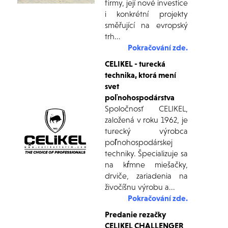
firmy, její nové investice
i konkrétní projekty
směřující na evropský
trh...
Pokračování zde.
CELIKEL - turecká
technika, ktorá mení
svet
poľnohospodárstva
Spoločnosť CELIKEL,
založená v roku 1962, je
turecký výrobca
poľnohospodárskej
techniky. Špecializuje sa
na kŕmne miešačky,
drviče, zariadenia na
živočíšnu výrobu a...
Pokračování zde.
Predanie rezačky
CELIKEL CHALLENGER