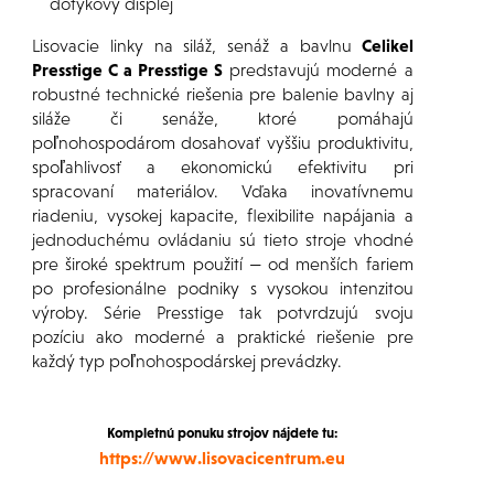
dotykový displej
Lisovacie linky na siláž, senáž a bavlnu
Celikel
Presstige C a Presstige S
predstavujú moderné a
robustné technické riešenia pre balenie bavlny aj
siláže či senáže, ktoré pomáhajú
poľnohospodárom dosahovať vyššiu produktivitu,
spoľahlivosť a ekonomickú efektivitu pri
spracovaní materiálov. Vďaka inovatívnemu
riadeniu, vysokej kapacite, flexibilite napájania a
jednoduchému ovládaniu sú tieto stroje vhodné
pre široké spektrum použití — od menších fariem
po profesionálne podniky s vysokou intenzitou
výroby. Série Presstige tak potvrdzujú svoju
pozíciu ako moderné a praktické riešenie pre
každý typ poľnohospodárskej prevádzky.
Kompletnú ponuku strojov nájdete tu:
https://www.lisovacicentrum.eu