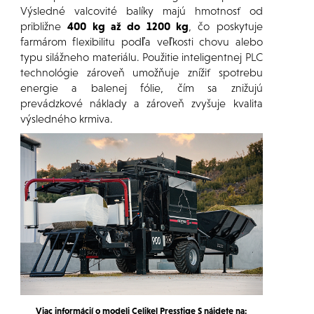
Výsledné valcovité balíky majú hmotnosť od
približne
400 kg až do 1200 kg
, čo poskytuje
farmárom flexibilitu podľa veľkosti chovu alebo
typu silážneho materiálu. Použitie inteligentnej PLC
technológie zároveň umožňuje znížiť spotrebu
energie a balenej fólie, čím sa znižujú
prevádzkové náklady a zároveň zvyšuje kvalita
výsledného krmiva.
Viac informácií o modeli Celikel Presstige S nájdete na: