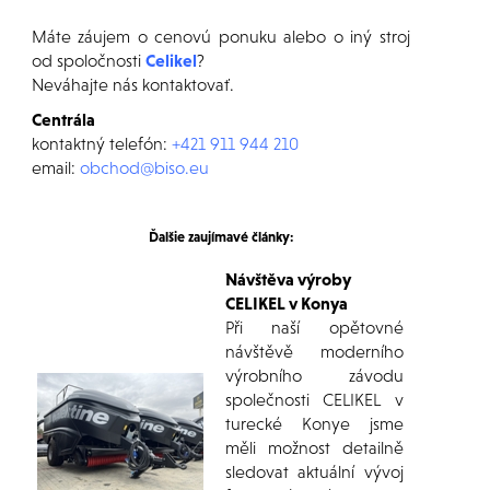
Máte záujem o cenovú ponuku alebo o iný stroj
od spoločnosti
Celikel
?
Neváhajte nás kontaktovať.
Centrála
kontaktný telefón:
+421 911 944 210
email:
obchod@biso.eu
Ďalšie zaujímavé články:
Návštěva výroby
CELIKEL v Konya
Při naší opětovné
návštěvě moderního
výrobního závodu
společnosti CELIKEL v
turecké Konye jsme
měli možnost detailně
sledovat aktuální vývoj