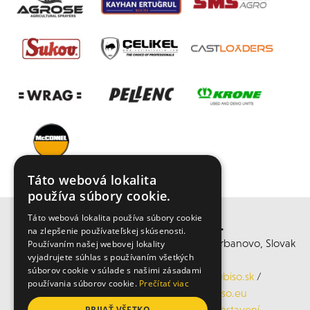
Táto webová lokalita
používa súbory cookie.
Táto webová lokalita používa súbory cookie
BISO SCHRATTENECKER s.r.o.
na zlepšenie používateľskej skúsenosti.
středisko Hurbanovo, Ul. 1. Mája, 947 01 Hurbanovo, Slovak
Používaním našej webovej lokality
vyjadrujete súhlas s používaním všetkých
republic
súborov cookie v súlade s našimi zásadami
Mobil: +421 902 944 273, Email:
laca@biso.sk
/
používania súborov cookie.
Prečítať viac
www.bisohurbanovo.sk
/
www.biso.eu
ochrana osobních údajů
/
Cookies nastavení
PRIJAŤ VŠETKO