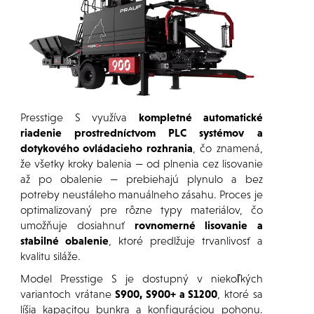
Presstige S využíva
kompletné automatické
riadenie prostredníctvom PLC systémov a
dotykového ovládacieho rozhrania
, čo znamená,
že všetky kroky balenia — od plnenia cez lisovanie
až po obalenie — prebiehajú plynulo a bez
potreby neustáleho manuálneho zásahu. Proces je
optimalizovaný pre rôzne typy materiálov, čo
umožňuje dosiahnuť
rovnomerné lisovanie a
stabilné obalenie
, ktoré predlžuje trvanlivosť a
kvalitu siláže.
Model Presstige S je dostupný v niekoľkých
variantoch vrátane
S900, S900+ a S1200
, ktoré sa
líšia kapacitou bunkra a konfiguráciou pohonu.