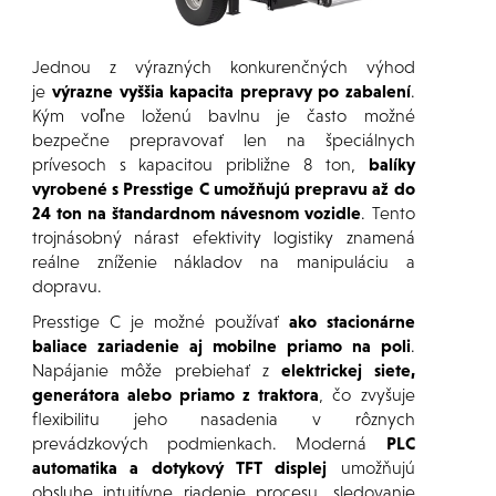
Jednou z výrazných konkurenčných výhod
je
výrazne vyššia kapacita prepravy po zabalení
.
Kým voľne loženú bavlnu je často možné
bezpečne prepravovať len na špeciálnych
prívesoch s kapacitou približne 8 ton,
balíky
vyrobené s Presstige C umožňujú prepravu až do
24 ton na štandardnom návesnom vozidle
. Tento
trojnásobný nárast efektivity logistiky znamená
reálne zníženie nákladov na manipuláciu a
dopravu.
Presstige C je možné používať
ako stacionárne
baliace zariadenie aj mobilne priamo na poli
.
Napájanie môže prebiehať z
elektrickej siete,
generátora alebo priamo z traktora
, čo zvyšuje
flexibilitu jeho nasadenia v rôznych
prevádzkových podmienkach. Moderná
PLC
automatika a dotykový TFT displej
umožňujú
obsluhe intuitívne riadenie procesu, sledovanie