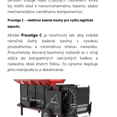
zároveň znižuje riziko chybných nastavení, ktoré
by mohli viesť k nerovnomernému baleniu alebo
mechanickému namáhaniu komponentov.
Presstige C – efektívne balenie bavlny pre vyššiu logistickú
kapacitu
Model
Presstige C
je navrhnutý tak, aby zvládal
náročné úlohy balenia bavlny s vysokou
produktivitou a minimálnou stratou materiálu.
Pneumaticky lisovaný bavlnený materiál sa v stroji
stláča do kompaktných valcovitých balíkov a
následne obalí stretch fóliou, čo výrazne zlepšuje
jeho manipuláciu a skladovanie.