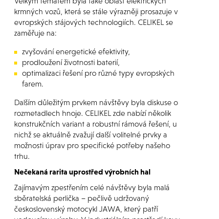
Velkým tématem byla také oblast elektrických
krmných vozů, která se stále výrazněji prosazuje v
evropských stájových technologiích. CELIKEL se
zaměřuje na:
zvyšování energetické efektivity,
prodloužení životnosti baterií,
optimalizaci řešení pro různé typy evropských
farem.
Dalším důležitým prvkem návštěvy byla diskuse o
rozmetadlech hnoje. CELIKEL zde nabízí několik
konstrukčních variant a robustní rámová řešení, u
nichž se aktuálně zvažují další volitelné prvky a
možnosti úprav pro specifické potřeby našeho
trhu.
Nečekaná rarita uprostřed výrobních hal
Zajímavým zpestřením celé návštěvy byla malá
sběratelská perlička – pečlivě udržovaný
československý motocykl JAWA, který patří