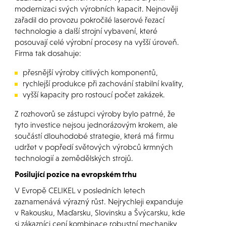
modernizaci svých výrobních kapacit. Nejnověji
zařadil do provozu pokročilé laserové řezací
technologie a další strojní vybavení, které
posouvají celé výrobní procesy na vyšší úroveň.
Firma tak dosahuje:
přesnější výroby citlivých komponentů,
rychlejší produkce při zachování stabilní kvality,
vyšší kapacity pro rostoucí počet zakázek.
Z rozhovorů se zástupci výroby bylo patrné, že
tyto investice nejsou jednorázovým krokem, ale
součástí dlouhodobé strategie, která má firmu
udržet v popředí světových výrobců krmných
technologií a zemědělských strojů.
Posilující pozice na evropském trhu
V Evropě CELIKEL v posledních letech
zaznamenává výrazný růst. Nejrychleji expanduje
v Rakousku, Maďarsku, Slovinsku a Švýcarsku, kde
si zákazníci cení kombinace robustní mechaniky,