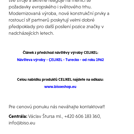
své stroje a aktivně reaguje na měnící se
požadavky evropského i světového trhu.
Modernizovaná výroba, nové konstrukční prvky a
rostoucí síť partnerů poskytují velmi dobré
předpoklady pro další posílení pozice značky v
nadcházejících letech.
Článek z předchozí návštěvy výroby CELIKEL:
Návšteva výroby - ÇELIKEL - Turecko - od roku 1962
Celou nabídku produktů CELIKEL najdete na odkazu:
www.bisoeshop.eu
Pre cenovú ponuku nás neváhajte kontaktovať!
Centrála:
Václav Štursa ml., +420 606 183 360,
info@biso.eu