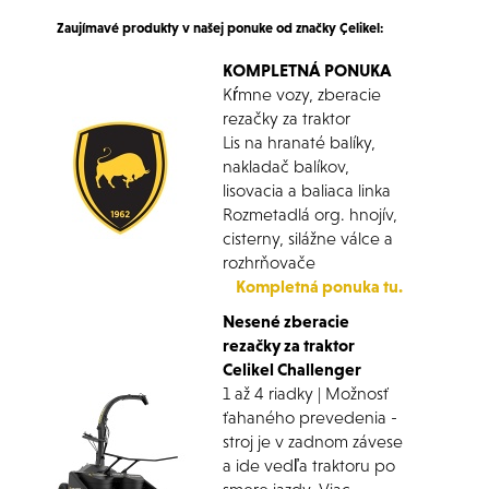
Zaujímavé produkty
v našej ponuke od
značky
Çelikel
:
KOMPLETNÁ PONUKA
Kŕmne vozy, zberacie
rezačky za traktor
Lis na hranaté balíky,
nakladač balíkov,
lisovacia a baliaca linka
Rozmetadlá org. hnojív,
cisterny, silážne válce a
rozhrňovače
Kompletná ponuka tu.
Nesené zberacie
rezačky za traktor
Celikel Challenger
1 až 4 riadky | Možnosť
ťahaného prevedenia -
stroj je v zadnom závese
a ide vedľa traktoru po