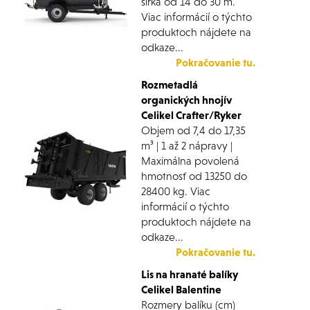
šírka od 14 do 30 m.
Viac informácií o týchto
produktoch nájdete na
odkaze...
Pokračovanie tu.
Rozmetadlá
organických hnojív
Celikel Crafter/Ryker
Objem od 7,4 do 17,35
m³ | 1 až 2 nápravy |
Maximálna povolená
hmotnosť od 13250 do
28400 kg. Viac
informácií o týchto
produktoch nájdete na
odkaze...
Pokračovanie tu.
Lis na hranaté balíky
Celikel Balentine
Rozmery balíku (cm)