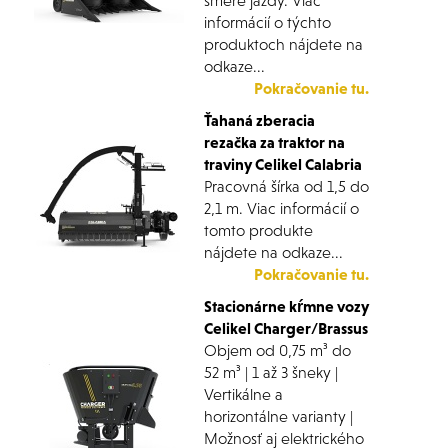
smere jazdy. Viac
informácií o týchto
produktoch nájdete na
odkaze...
Pokračovanie tu.
Ťahaná zberacia
rezačka za traktor na
traviny Celikel Calabria
Pracovná šírka od 1,5 do
2,1 m. Viac informácií o
tomto produkte
nájdete na odkaze...
Pokračovanie tu.
Stacionárne kŕmne vozy
Celikel
Charger/Brassus
Objem od 0,75 m³ do
52 m³ | 1 až 3 šneky |
Vertikálne a
horizontálne varianty |
Možnosť aj elektrického