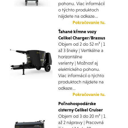
pohonu. Viac informácií
o týchto produktoch
nájdete na odkaze...
Pokračovanie tu.
Ťahané kŕmne vozy
Celikel Charger/Brassus
Objem od 2 do 52 m³ | 1
až 3 šneky | Vertikálne a
horizontálne
varianty | Možnosť aj
elektrického pohonu.
Viac informácií o týchto
produktoch nájdete na
odkaze...
Pokračovanie tu.
Poľnohospodárske
cisterny Celikel Cruiser
Objem od 3 do 20 m³ | 1
až 2 nápravy | Pracovná