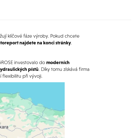
ližují klíčové fáze výroby. Pokud chcete
otoreport najdete na konci stránky
.
AGROSE investovalo do
moderních
hydraulických pístů
. Díky tomu získává firma
lexibilitu při vývoji.