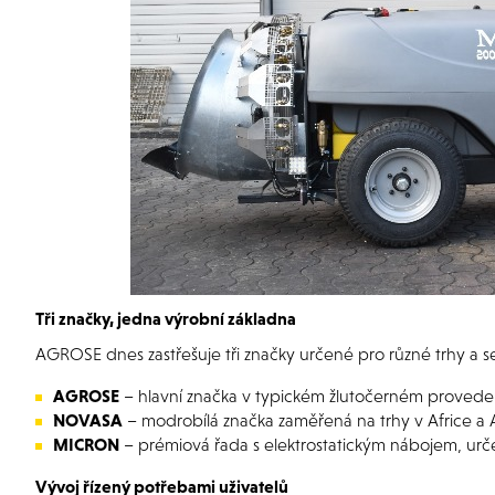
Tři značky, jedna výrobní základna
AGROSE dnes zastřešuje tři značky určené pro různé trhy a 
AGROSE
– hlavní značka v typickém žlutočerném proveden
NOVASA
– modrobílá značka zaměřená na trhy v Africe a A
MICRON
– prémiová řada s elektrostatickým nábojem, urče
Vývoj řízený potřebami uživatelů