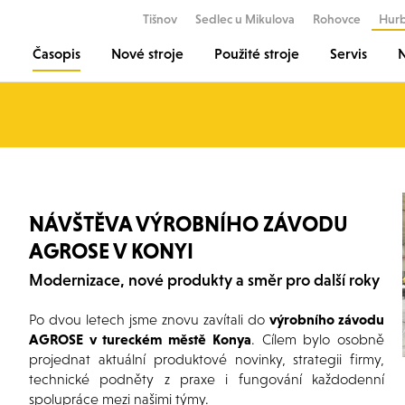
Tišnov
Sedlec u Mikulova
Rohovce
Hur
Časopis
Nové stroje
Použité stroje
Servis
N
NÁVŠTĚVA VÝROBNÍHO ZÁVODU
AGROSE V KONYI
Modernizace, nové produkty a směr pro další roky
Po dvou letech jsme znovu zavítali do
výrobního závodu
AGROSE v tureckém městě Konya
. Cílem bylo osobně
projednat aktuální produktové novinky, strategii firmy,
technické podněty z praxe i fungování každodenní
spolupráce mezi našimi týmy.