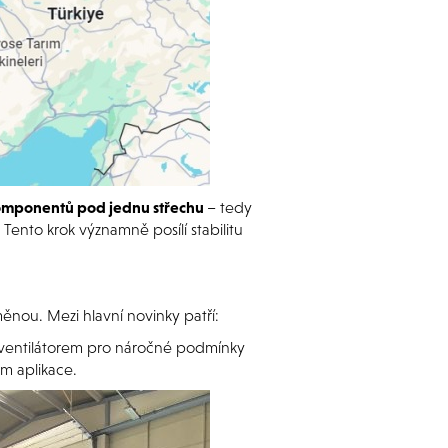
komponentů pod jednu střechu
– tedy
ento krok významně posílí stabilitu
ěnou. Mezi hlavní novinky patří:
m ventilátorem pro náročné podmínky
m aplikace.