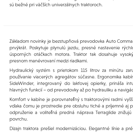
sú bežné pri väčších univerzálnych traktoroch.
Základom novinky je bezstupňová prevodovka Auto Comman
prvýkrát. Poskytuje plynulú jazdu, presné nastavenie rých
úsporných otáčkach motora. Traktor tak dosahuje vysoký
presnom manévrovaní medzi riadkami.
Hydraulický systém s prietokom 115 litrov za minútu za
používanie viacerých agregátov súčasne. Ergonomika kabín
SideWinder, integrovaný do lakťovej opierky, prináša in
hlavných funkcií – od prevodovky až po hydrauliku a navigác
Komfort v kabíne je porovnateľný s traktorovými radmi vyšš
vďaka čomu je prostredie pre obsluhu tiché a príjemné aj
odpruženie a voliteľná predná náprava Terraglide znižujú 
povrchu.
Dizajn traktora prešiel modernizáciou. Elegantné línie a 