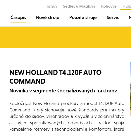
Tišnov
Sedlec u Mikulova
Rohovce
Hur
Časopis
Nové stroje
Použité stroje
Servis
N
NEW HOLLAND T4.120F AUTO
COMMAND
Novinka v segmente špecializovaných traktorov
Spoločnosť New Holland predstavila model T4.120F Auto
Command, ktorý stanovuje nové štandardy pre traktory
určené do sadov, vinohradov a k využitiu v zeleninárstve
a iných špecializovaných odvedviach. Traktor spája
kompaktné rozmery s technológiami a komfortom, ktoré