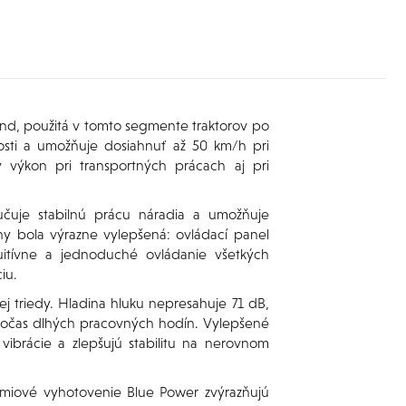
d, použitá v tomto segmente traktorov po
losti a umožňuje dosiahnuť až 50 km/h pri
 výkon pri transportných prácach aj pri
ručuje stabilnú prácu náradia a umožňuje
y bola výrazne vylepšená: ovládací panel
tuitívne a jednoduché ovládanie všetkých
iu.
ej triedy. Hladina hluku nepresahuje 71 dB,
 počas dlhých pracovných hodín. Vylepšené
vibrácie a zlepšujú stabilitu na nerovnom
prémiové vyhotovenie Blue Power zvýrazňujú