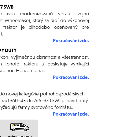
T7 SWB
tavila modernizovanú verziu svojho
 Wheelbase), ktorý sa radí do výkonovej
o traktor je dlhodobo oceňovaný pre
t..
Pokračování zde.
VY DUTY
kon, výjimečnou obratnost a všestrannost,
m tohoto traktoru a poskytuje vynikající
abinou Horizon Ultra...
Pokračování zde.
do novej kategórie poľnohospodárskych
: rad 360–435 k (266–320 kW) je navrhnutý
vyžadujú farmy svetového formátu...
Pokračování zd
e
.