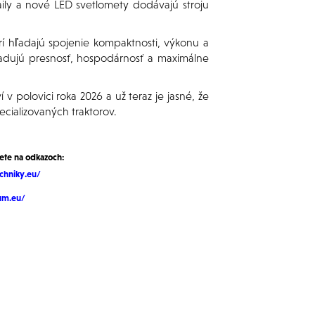
ily a nové LED svetlomety dodávajú stroju
 hľadajú spojenie kompaktnosti, výkonu a
vyžadujú presnosť, hospodárnosť a maximálne
polovici roka 2026 a už teraz je jasné, že
ializovaných traktorov.
dete na odkazoch:
chniky.eu/
um.eu/