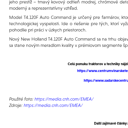
jeho prestíž – tmavý kovový odtieň modrej, chrómové deta
moderný a reprezentatívny vzhľad.
Model T4.120F Auto Command je určený pre farmárov, ktorí
technologickej vyspelosti. Ide o riešenie pre tých, ktorí 
pohodlie pri práci v úzkych priestoroch.
Nový New Holland T4.120F Auto Command sa na trhu objaví v 
sa stane novým meradlom kvality v prémiovom segmente špec
Celú ponuku traktorov a techniky náj
https://www.centrumvinarskete
https://www.sadarskecentr
Použité foto:
https://media.cnh.com/EMEA/
Zdroje:
https://media.cnh.com/EMEA/
Další zajímavé články: