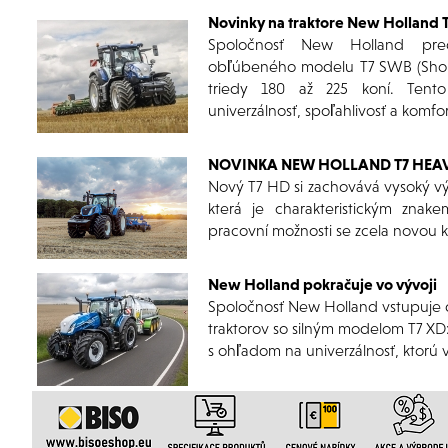
Novinky na traktore New Holland 
Spoločnosť New Holland preds
obľúbeného modelu T7 SWB (Short
triedy 180 až 225 koní. Tent
univerzálnosť, spoľahlivosť a komfor
NOVINKA NEW HOLLAND T7 HEA
Nový T7 HD si zachovává vysoký vý
která je charakteristickým znake
pracovní možnosti se zcela novou k
New Holland pokračuje vo vývoji
Spoločnosť New Holland vstupuje 
traktorov so silným modelom T7 XD
s ohľadom na univerzálnosť, ktorú 