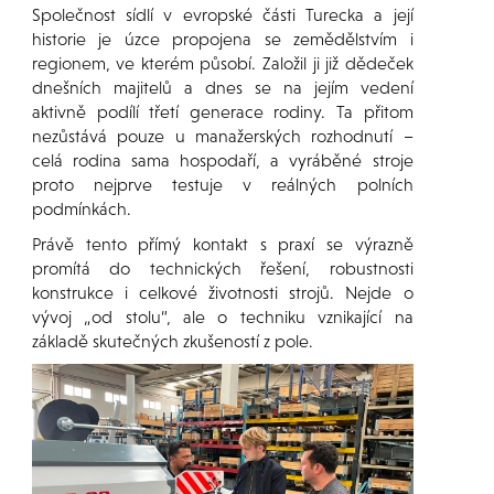
Společnost sídlí v evropské části Turecka a její
historie je úzce propojena se zemědělstvím i
regionem, ve kterém působí. Založil ji již dědeček
dnešních majitelů a dnes se na jejím vedení
aktivně podílí třetí generace rodiny. Ta přitom
nezůstává pouze u manažerských rozhodnutí –
celá rodina sama hospodaří, a vyráběné stroje
proto nejprve testuje v reálných polních
podmínkách.
Právě tento přímý kontakt s praxí se výrazně
promítá do technických řešení, robustnosti
konstrukce i celkové životnosti strojů. Nejde o
vývoj „od stolu“, ale o techniku vznikající na
základě skutečných zkušeností z pole.