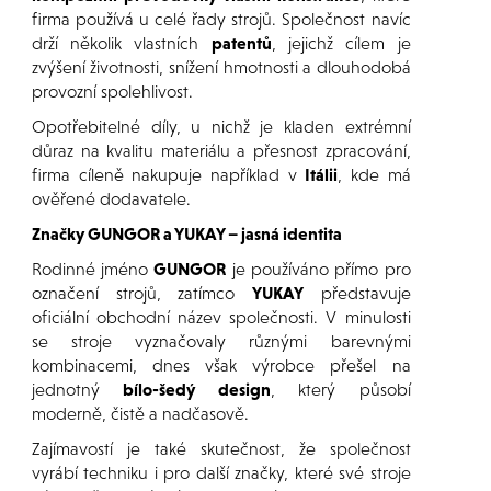
firma používá u celé řady strojů. Společnost navíc
drží několik vlastních
patentů
, jejichž cílem je
zvýšení životnosti, snížení hmotnosti a dlouhodobá
provozní spolehlivost.
Opotřebitelné díly, u nichž je kladen extrémní
důraz na kvalitu materiálu a přesnost zpracování,
firma cíleně nakupuje například v
Itálii
, kde má
ověřené dodavatele.
Značky GUNGOR a YUKAY – jasná identita
Rodinné jméno
GUNGOR
je používáno přímo pro
označení strojů, zatímco
YUKAY
představuje
oficiální obchodní název společnosti. V minulosti
se stroje vyznačovaly různými barevnými
kombinacemi, dnes však výrobce přešel na
jednotný
bílo-šedý design
, který působí
moderně, čistě a nadčasově.
Zajímavostí je také skutečnost, že společnost
vyrábí techniku i pro další značky, které své stroje