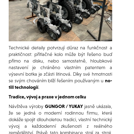
Technické detaily potvrzují důraz na funkčnost a
praktičnost: přítlačné kolo může být řešeno buď
přímo na disku, nebo samostatně, hloubkové
nastavení je chráněno vlastním patentem a
výsevní botka je zčásti litinová. Díky své hmotnosti
se svým chováním blíží řešením používaným u
no-
till technologií
.
Tradice, vývoj a praxe v jednom celku
Návštěva výroby
GUNGOR / YUKAY
jasně ukázala,
že se jedná o moderní rodinnou firmu, která
dokáže spojit dlouholetou tradici, vlastní technický
vývoj a každodenní zkušenosti z reálného
zemědělství. Právě tato kombinace stojí za stroji,