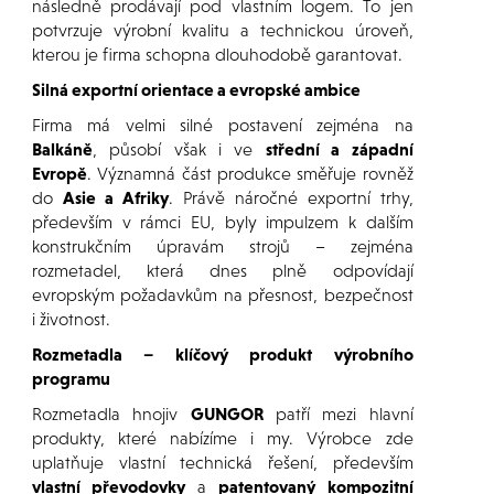
následně prodávají pod vlastním logem. To jen
potvrzuje výrobní kvalitu a technickou úroveň,
kterou je firma schopna dlouhodobě garantovat.
Silná exportní orientace a evropské ambice
Firma má velmi silné postavení zejména na
Balkáně
, působí však i ve
střední a západní
Evropě
. Významná část produkce směřuje rovněž
do
Asie a Afriky
. Právě náročné exportní trhy,
především v rámci EU, byly impulzem k dalším
konstrukčním úpravám strojů – zejména
rozmetadel, která dnes plně odpovídají
evropským požadavkům na přesnost, bezpečnost
i životnost.
Rozmetadla – klíčový produkt výrobního
programu
Rozmetadla hnojiv
GUNGOR
patří mezi hlavní
produkty, které nabízíme i my. Výrobce zde
uplatňuje vlastní technická řešení, především
vlastní převodovky
a
patentovaný kompozitní