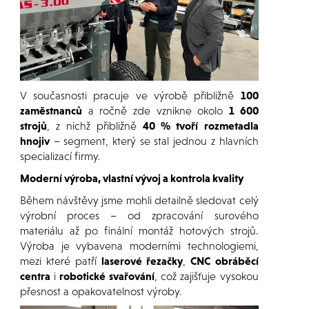
V současnosti pracuje ve výrobě přibližně
100
zaměstnanců
a ročně zde vznikne okolo
1 600
strojů
, z nichž přibližně
40 % tvoří rozmetadla
hnojiv
– segment, který se stal jednou z hlavních
specializací firmy.
Moderní výroba, vlastní vývoj a kontrola kvality
Během návštěvy jsme mohli detailně sledovat celý
výrobní proces – od zpracování surového
materiálu až po finální montáž hotových strojů.
Výroba je vybavena moderními technologiemi,
mezi které patří
laserové řezačky
,
CNC obráběcí
centra
i
robotické svařování
, což zajišťuje vysokou
přesnost a opakovatelnost výroby.