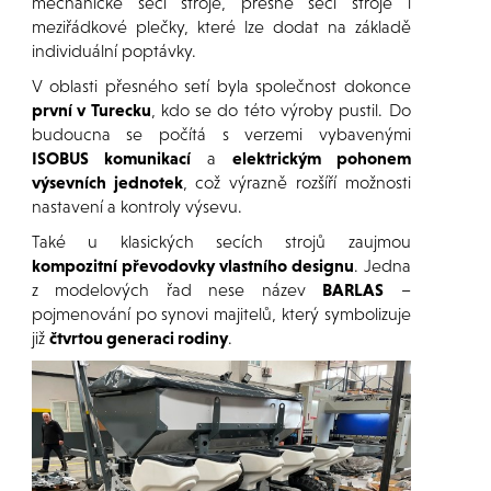
mechanické secí stroje, přesné secí stroje i
meziřádkové plečky, které lze dodat na základě
individuální poptávky.
V oblasti přesného setí byla společnost dokonce
první v Turecku
, kdo se do této výroby pustil. Do
budoucna se počítá s verzemi vybavenými
ISOBUS komunikací
a
elektrickým pohonem
výsevních jednotek
, což výrazně rozšíří možnosti
nastavení a kontroly výsevu.
Také u klasických secích strojů zaujmou
kompozitní převodovky vlastního designu
. Jedna
z modelových řad nese název
BARLAS
–
pojmenování po synovi majitelů, který symbolizuje
již
čtvrtou generaci rodiny
.